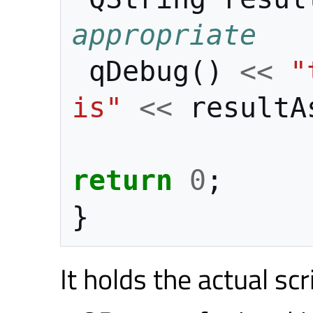
appropriate
qDebug
()
<<
"
is"
<<
resultA
return
0
;
}
It holds the actual scr