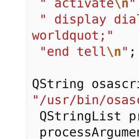
" activate
\n
"
" display dia
worldquot;"
"end tell
\n
"
;
QString
osascr
"/usr/bin/osas
QStringList
p
processArgume