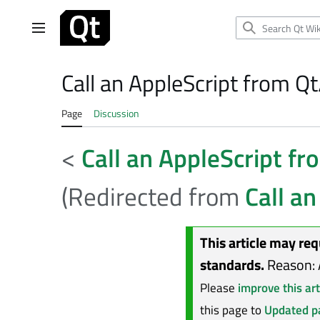
Jump
to
Main menu
content
Call an AppleScript from Q
Page
Discussion
<
Call an AppleScript fr
(Redirected from
Call a
This article may req
standards.
Reason: 
Please
improve this art
this page to
Updated p