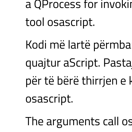
a QProcess for invok
tool osascript.
Kodi më lartë përmban
quajtur aScript. Pasta
për të bërë thirrjen e
osascript.
The arguments call osa