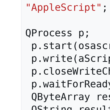
"AppleScript"
;
QProcess
p
;
p
.
start
(
osasc
p
.
write
(
aScri
p
.
closeWriteC
p
.
waitForRead
QByteArray
re
QString
resul