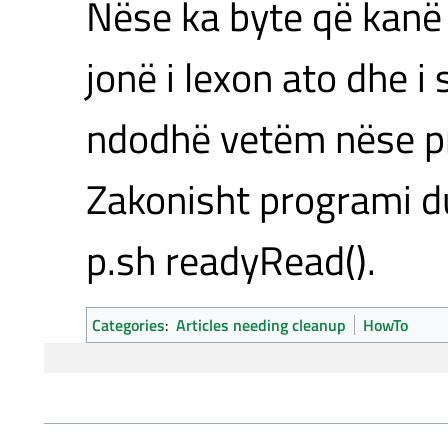
Nëse ka byte që kanë
jonë i lexon ato dhe i
ndodhë vetëm nëse pr
Zakonisht programi du
p.sh readyRead().
Categories
:
Articles needing cleanup
HowTo