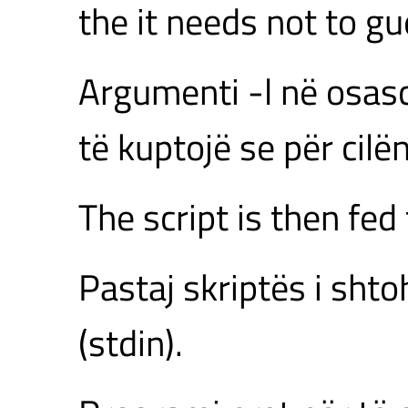
the it needs not to gu
Argumenti -l në osas
të kuptojë se për cilë
The script is then fed 
Pastaj skriptës i sht
(stdin).