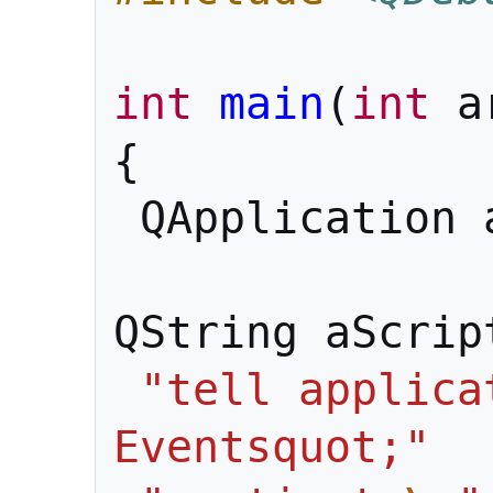
int
main
(
int
a
{
QApplication
QString
aScrip
"tell applica
Eventsquot;"