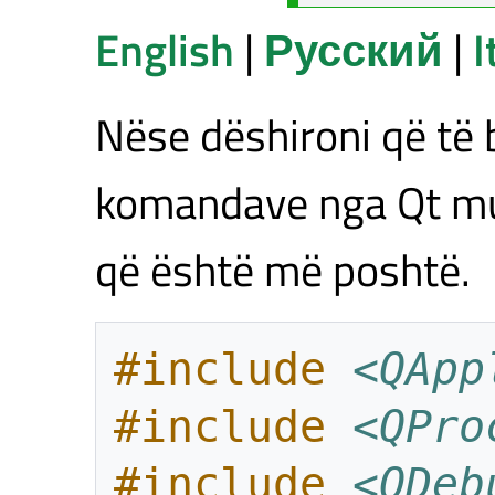
English
|
Русский
|
I
Nëse dëshironi që të b
komandave nga Qt mun
që është më poshtë.
#include
<QApp
#include
<QPro
#include
<QDeb