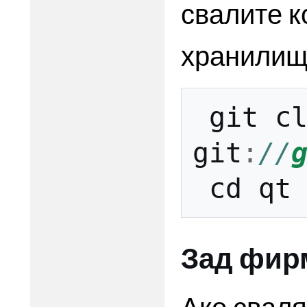
свалите к
хранилищ
git
c
git
:
//
cd
qt
Зад фир