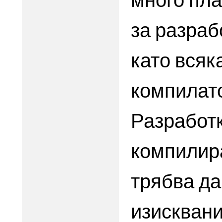
за разрабо
като всяк
компилато
Разработк
компилира
трябва да
изисквани