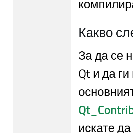
компилир
Какво сл
За да се 
Qt и да г
основният
Qt_Contri
искате да