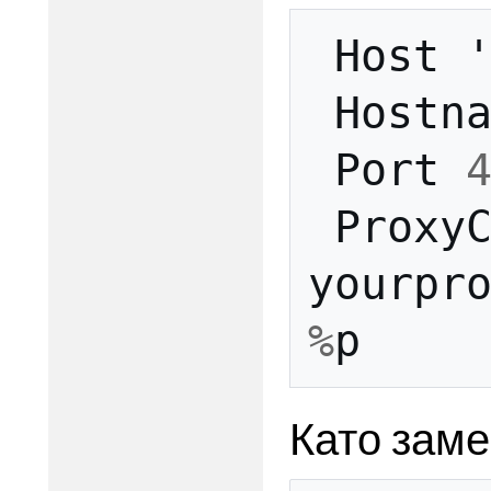
Host
Hostn
Port
Proxy
yourpr
%
p
Като зам