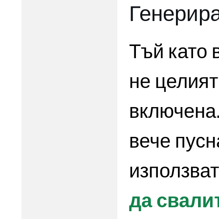
Генерира
Тъй като 
не целият
включена.
вече пусн
използва
да свали