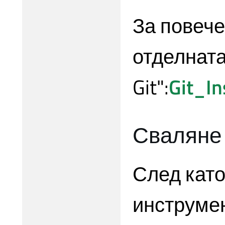
За повеч
отделната
Git":
Git_In
Сваляне 
След като
инструмен