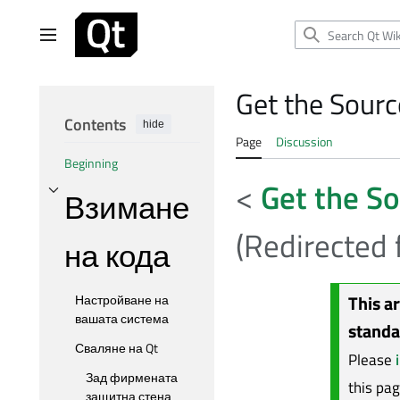
Jump
to
Main menu
content
Get the Sour
Contents
hide
Page
Discussion
Beginning
<
Get the S
Взимане
Toggle Взимане на кода subsection
(Redirected
на кода
This a
Настройване на
вашата система
standa
Сваляне на Qt
Please
Зад фирмената
this pa
защитна стена