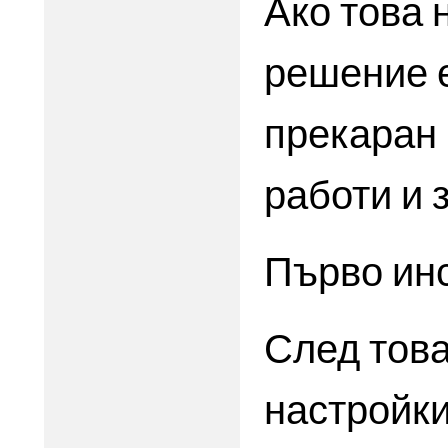
Ако това 
решение е
прекаран 
работи и 
Първо ин
След тов
настройки