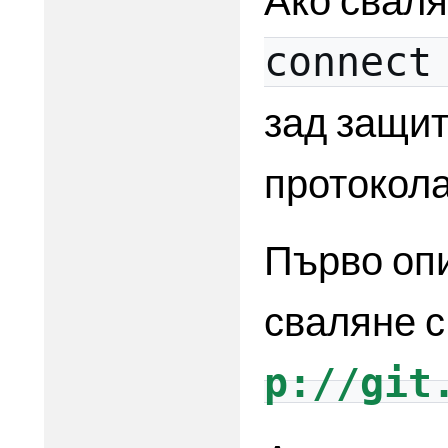
Ако сваля
connect
зад защит
протокола
Първо опи
сваляне с
p://git