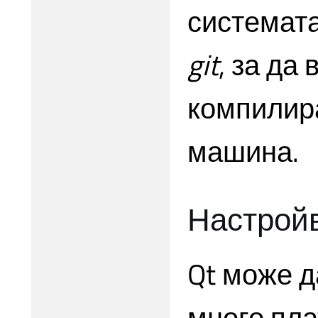
системата
git
, за да
компилира
машина.
Настройв
Qt може д
много пл