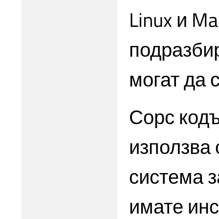
Linux и Ma
подразби
могат да 
Сорс кодъ
използва 
система з
имате инст