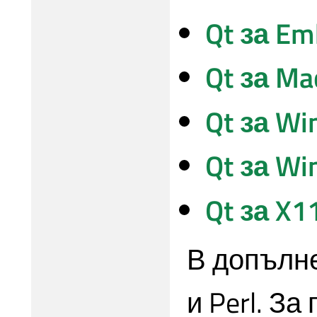
Qt за Em
Qt за Ma
Qt за Wi
Qt за W
Qt за X1
В допълн
и Perl. З