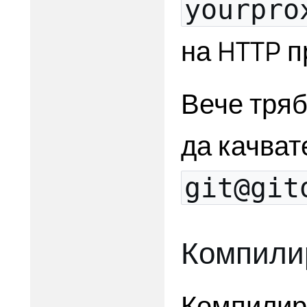
yourpro
на HTTP п
Вече тряб
да качват
git@git
Компилир
Компилир