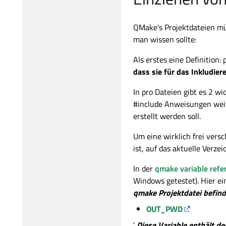
QMake's Projektdateien müs
man wissen sollte:
Als erstes eine Definition
dass sie für das Inkludier
In pro Dateien gibt es 2 
#include Anweisungen weit
erstellt werden soll.
Um eine wirklich frei vers
ist, auf das aktuelle Verze
In der
qmake variable refe
Windows getestet). Hier ei
qmake Projektdatei befinde
OUT_PWD
'
Diese Variable enthält de