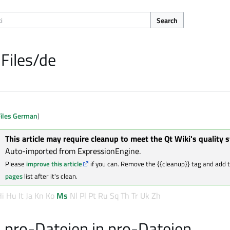
Search
 Files/de
Files German
)
This article may require cleanup to meet the Qt Wiki's quality 
Auto-imported from ExpressionEngine.
Please
improve this article
if you can. Remove the {{cleanup}} tag and add 
pages
list after it's clean.
Hi
Hu
It
Ja
Kn
Ko
Ms
Nl
Pl
Pt
Ru
Sq
Th
Tr
Uk
Zh
 pro-Dateien in pro-Dateien