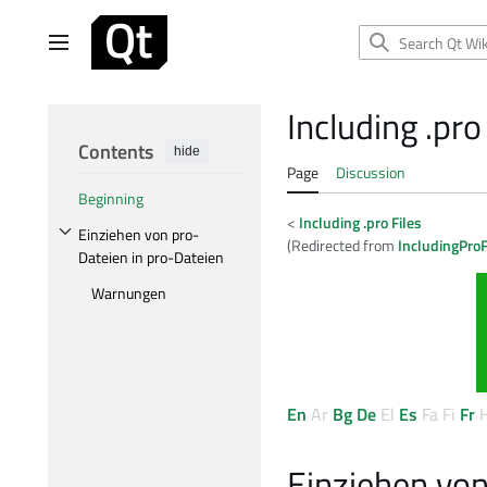
Jump
to
Main menu
content
Including .pro
Contents
hide
Page
Discussion
Beginning
<
Including .pro Files
Einziehen von pro-
(Redirected from
IncludingPro
Toggle Einziehen von pro-Dateien in pro-Dateien subsection
Dateien in pro-Dateien
Warnungen
En
Ar
Bg
De
El
Es
Fa
Fi
Fr
Einziehen von