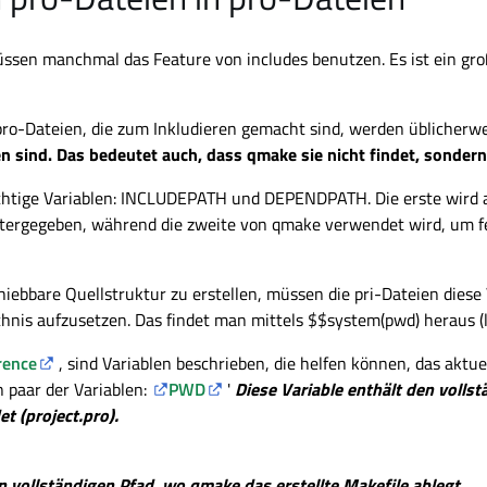
sen manchmal das Feature von includes benutzen. Es ist ein großart
: pro-Dateien, die zum Inkludieren gemacht sind, werden üblicherw
en sind. Das bedeutet auch, dass qmake sie nicht findet, sondern
wichtige Variablen: INCLUDEPATH und DEPENDPATH. Die erste wird 
ergegeben, während die zweite von qmake verwendet wird, um fes
chiebbare Quellstruktur zu erstellen, müssen die pri-Dateien diese
ichnis aufzusetzen. Das findet man mittels $$system(pwd) heraus (l
rence
, sind Variablen beschrieben, die helfen können, das aktue
n paar der Variablen:
PWD
'
Diese Variable enthält den vollst
t (project.pro).
n vollständigen Pfad, wo qmake das erstellte Makefile ablegt.