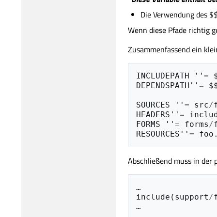
Die Verwendung des $$ 
Wenn diese Pfade richtig
Zusammenfassend ein klein
INCLUDEPATH
''
=
DEPENDSPATH
''
=
$
SOURCES
''
=
src
/
HEADERS
''
=
inclu
FORMS
''
=
forms
/
RESOURCES
''
=
foo
Abschließend muss in der p
…
include
(
support
/
…