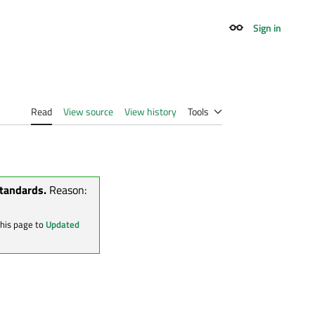
Sign in
Appearance
Read
View source
View history
Tools
standards.
Reason:
this page to
Updated