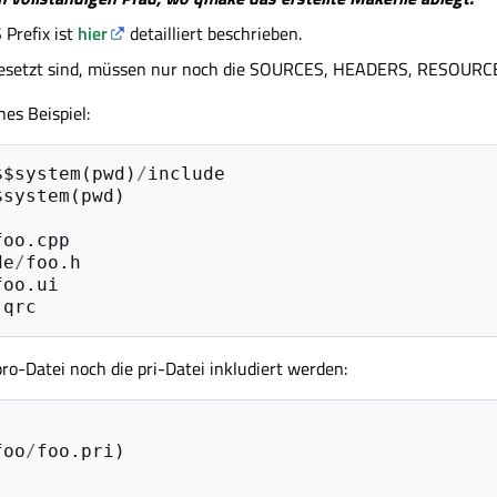
Prefix ist
hier
detailliert beschrieben.
 gesetzt sind, müssen nur noch die SOURCES, HEADERS, RESOURCE
es Beispiel:
$$system
(
pwd
)
/
include
$system
(
pwd
)
foo
.
cpp
de
/
foo
.
h
foo
.
ui
.
qrc
ro-Datei noch die pri-Datei inkludiert werden:
foo
/
foo
.
pri
)