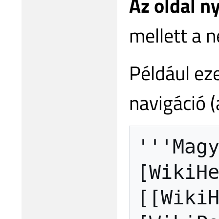
Az oldal n
mellett a 
Például ez
navigáció (a
'''
Mag
[
WikiH
[[
Wiki