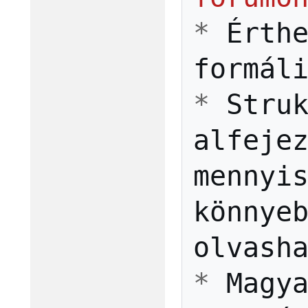
*
Érth
formál
*
Stru
alfeje
mennyi
könnye
olvash
*
Magy