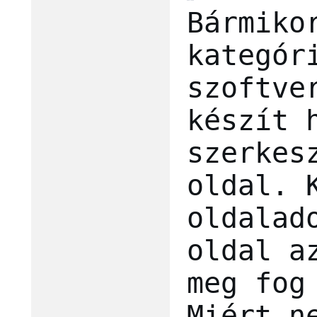
Bármiko
kategór
szoftve
készít 
szerkes
oldal. 
oldalad
oldal a
meg fog
Miért n