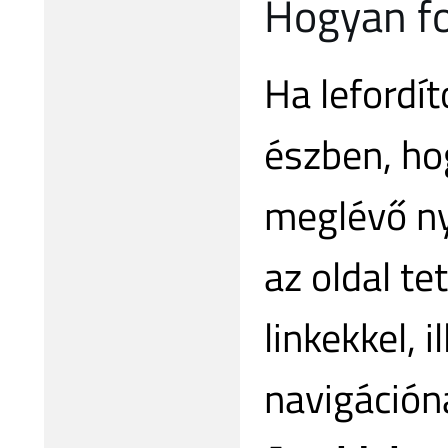
Hogyan for
Ha lefordít
észben, ho
meglévő nye
az oldal t
linkekkel, 
navigációna