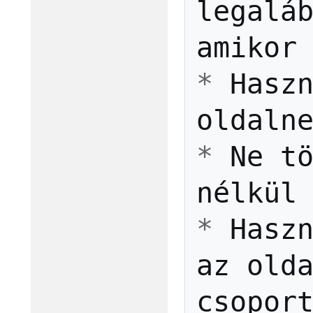
legalá
amikor
*
Hasz
oldaln
*
Ne
t
nélkül
*
Hasz
az
old
csopor