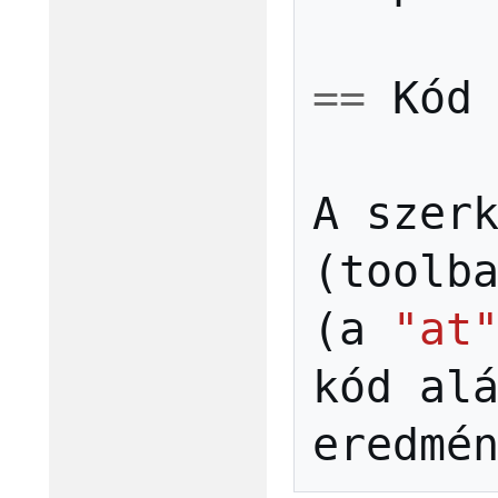
==
Kód
A
szer
(
toolb
(
a
"at
kód
al
eredmé