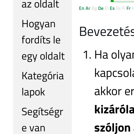
az oldalt
En
Ar
Bg
De
El
Es
Fa
Fi
Fr
Hogyan
Bevezeté
fordíts le
Ha olya
egy oldalt
kapcsol
Kategória
akkor e
lapok
kizáról
Segítségr
szóljon 
e van