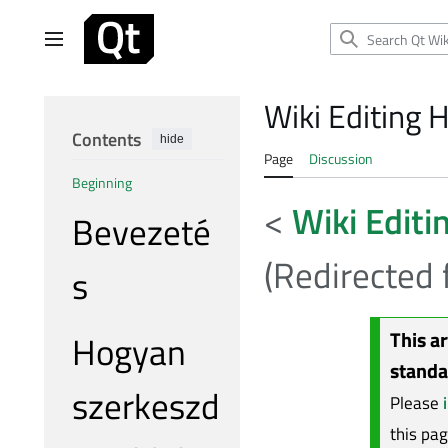
Jump
to
Main menu
content
Wiki Editing 
Contents
hide
Page
Discussion
Beginning
<
Wiki Editi
Bevezeté
(Redirected
s
This a
Hogyan
standa
szerkeszd
Please
this pa