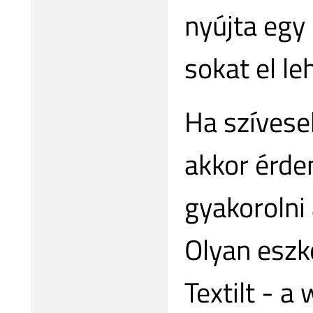
nyújta egy
sokat el leh
Ha szívese
akkor érde
gyakorolni
Olyan eszk
Textilt - a