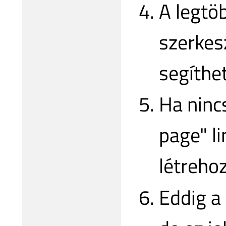
A legtö
szerkes
segíthe
Ha ninc
page" li
létrehoz
Eddig a