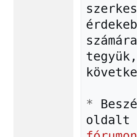
szerke
érdeke
számár
tegyük
követk
*
Besz
oldalt
fórumo