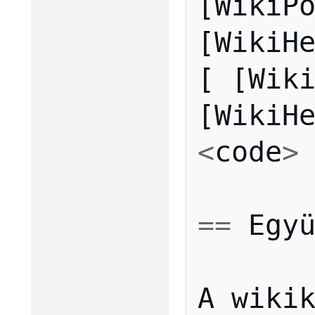
[
WikiP
[
WikiH
[
[
Wik
[
WikiH
<
code
>
==
Egy
A
wiki