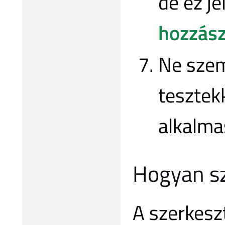
de ez je
hozzász
Ne szem
tesztek
alkalma
Hogyan sz
A szerkesz