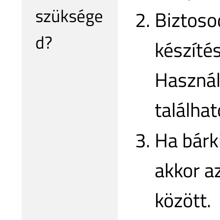
szüksége
Biztoso
d?
készíté
Haszná
találha
Ha bárki
akkor a
között.