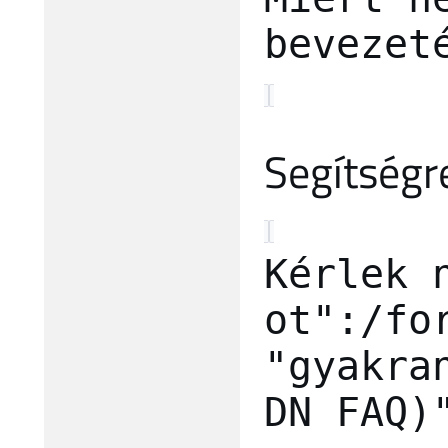
bevezet
Segítségr
Kérlek 
ot":/fo
"gyakra
DN FAQ)