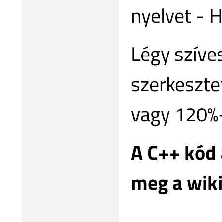
nyelvet - 
Légy szíve
szerkeszte
vagy 120%-
A C++ kód 
meg a wiki