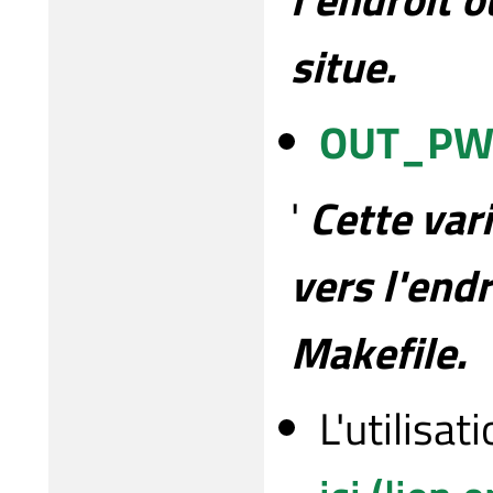
situe.
OUT_P
'
Cette var
vers l'end
Makefile.
L'utilisat