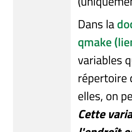
(uniquemen
Dans la
do
qmake (lie
variables q
répertoire
elles, on p
Cette vari
l'endroît o