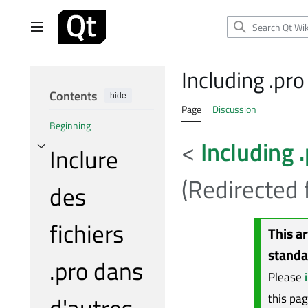
Jump
to
Main menu
content
Including .pro
Contents
hide
Page
Discussion
Beginning
<
Including .
Inclure
Toggle Inclure des fichiers .pro dans d'autres subsection
(Redirected
des
fichiers
This a
standa
.pro dans
Please
d'autres
this pa