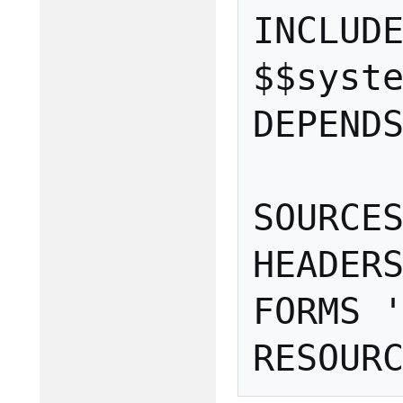
INCLUD
$$syst
DEPEND
SOURCE
HEADER
FORMS
RESOUR