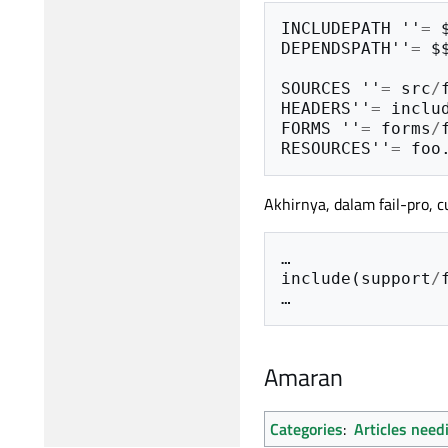
INCLUDEPATH
''
=
DEPENDSPATH
''
=
$
SOURCES
''
=
src
/
HEADERS
''
=
inclu
FORMS
''
=
forms
/
RESOURCES
''
=
foo
Akhirnya, dalam fail-pro, 
…
include
(
support
/
…
Amaran
Categories
:
Articles need