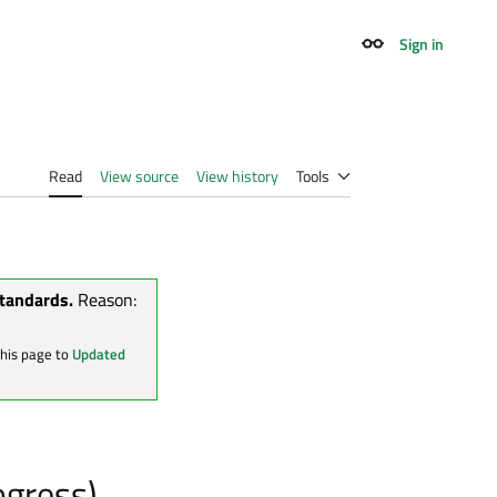
Sign in
Appearance
Read
View source
View history
Tools
standards.
Reason:
this page to
Updated
ogress)