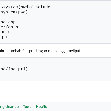
$$system
(
pwd
)
/
include
$system
(
pwd
)
foo
.
cpp
de
/
foo
.
h
foo
.
ui
.
qrc
cukup tambah fail-pri dengan memanggil meliputi:
foo
/
foo
.
pri
)
ing cleanup
Tools
HowTo