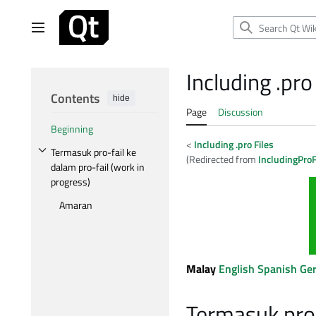
Jump
to
Main menu
content
Including .pro
Contents
hide
Page
Discussion
Beginning
<
Including .pro Files
Termasuk pro-fail ke
(Redirected from
IncludingProF
Toggle Termasuk pro-fail ke dalam pro-fail (work in progress) subsection
dalam pro-fail (work in
progress)
Amaran
Malay
English
Spanish
Ge
Termasuk pro-