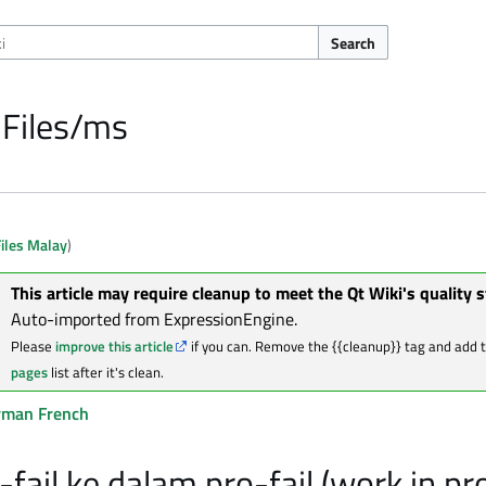
Search
 Files/ms
iles Malay
)
This article may require cleanup to meet the Qt Wiki's quality 
Auto-imported from ExpressionEngine.
Please
improve this article
if you can. Remove the {{cleanup}} tag and add 
pages
list after it's clean.
rman
French
fail ke dalam pro-fail (work in pr