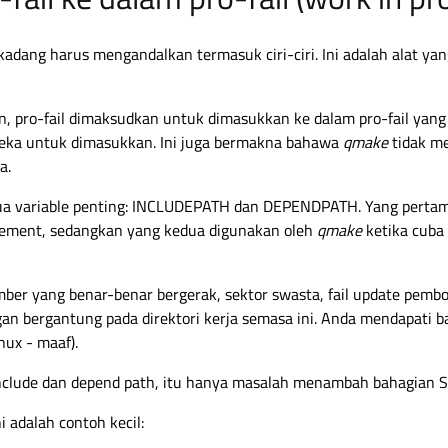
adang harus mengandalkan termasuk ciri-ciri. Ini adalah alat yang
, pro-fail dimaksudkan untuk dimasukkan ke dalam pro-fail yang 
ka untuk dimasukkan. Ini juga bermakna bahawa
qmake
tidak m
a.
dua variable penting: INCLUDEPATH dan DEPENDPATH. Yang pertam
ement, sedangkan yang kedua digunakan oleh
qmake
ketika cuba
r yang benar-benar bergerak, sektor swasta, fail update pembo
n bergantung pada direktori kerja semasa ini. Anda mendapati 
nux - maaf).
include dan depend path, itu hanya masalah menambah bahagi
i adalah contoh kecil: