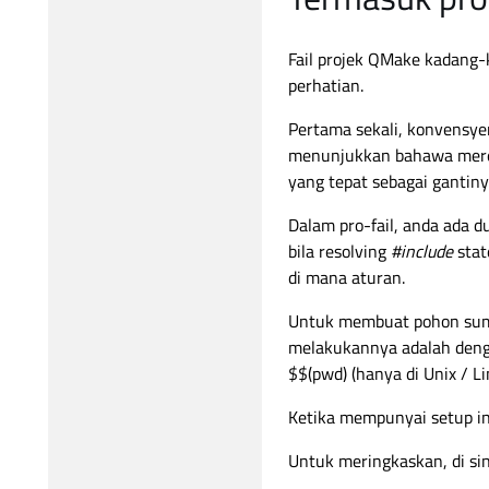
Fail projek QMake kadang-k
perhatian.
Pertama sekali, konvensyen
menunjukkan bahawa mere
yang tepat sebagai gantiny
Dalam pro-fail, anda ada 
bila resolving
#include
stat
di mana aturan.
Untuk membuat pohon sumbe
melakukannya adalah denga
$$(pwd) (hanya di Unix / Li
Ketika mempunyai setup 
Untuk meringkaskan, di sin