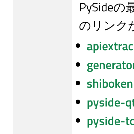
PySid
のリンク
apiextrac
generato
shiboken-
pyside-qt
pyside-to