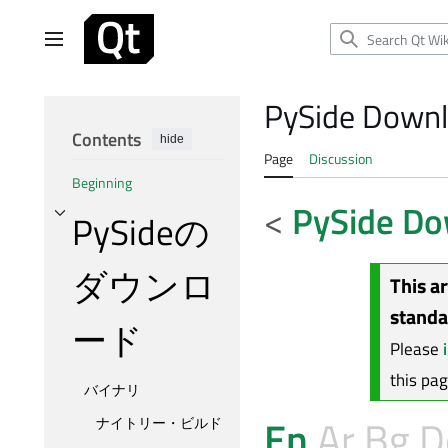
Jump
to
Main menu
content
PySide Downl
Contents
hide
Page
Discussion
Beginning
<
PySide D
PySideの
Toggle PySideのダウンロード subsection
ダウンロ
This a
standa
ード
Please
this pa
バイナリ
En
Ar
Bg
D
ナイトリー・ビルド